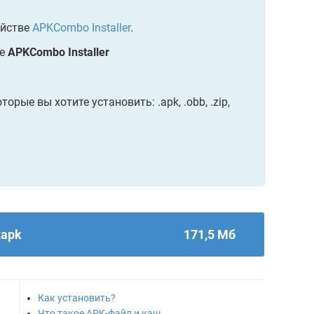
ойстве
APKCombo Installer
.
ве
APKCombo Installer
рые вы хотите установить: .apk, .obb, .zip,
xapk
171,5 Мб
Как установить?
Что такое APK-файл и кэш