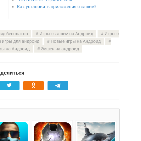
Как установить приложения с кэшем?
ид бесплатно
Игры с кэшем на Андроид
Игры с
 игры для андроид
Новые игры на Андроид
ры на Андроид
Экшен на андроид
делиться