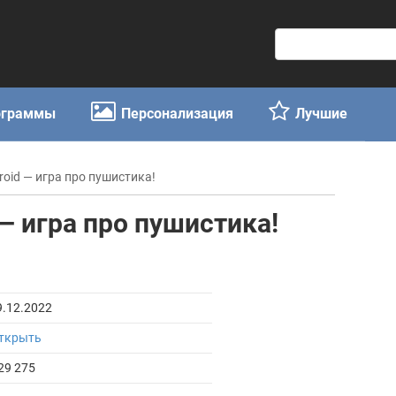
П
о
и
с
ограммы
Персонализация
Лучшие
к
:
oid — игра про пушистика!
— игра про пушистика!
9.12.2022
ткрыть
29 275