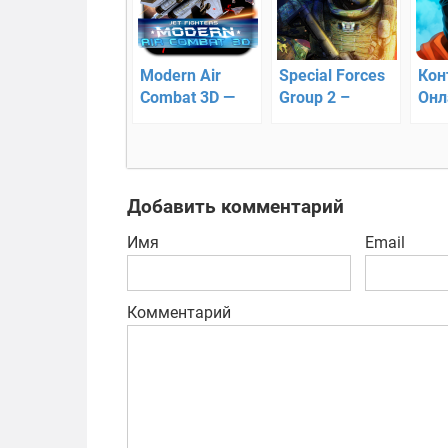
Modern Air
Special Forces
Кон
Combat 3D —
Group 2 –
Онл
современная
онлайн cs на
боевая
Android
авиация
Добавить комментарий
Имя
Email
Комментарий