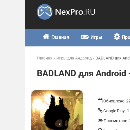
Skip
to
content
Главная
Игры
Пр
Главная
»
Игры для Андроид
»
BADLAND для Andr
BADLAND для Android 
Обновлено:
2
Google Play:
О
Просмотров: 