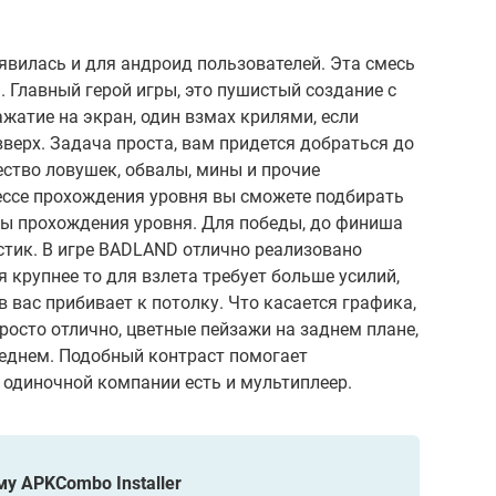
явилась и для андроид пользователей. Эта смесь
 Главный герой игры, это пушистый создание с
атие на экран, один взмах крилями, если
вверх. Задача проста, вам придется добраться до
ество ловушек, обвалы, мины и прочие
ессе прохождения уровня вы сможете подбирать
сы прохождения уровня. Для победы, до финиша
стик. В игре BADLAND отлично реализовано
 крупнее то для взлета требует больше усилий,
 вас прибивает к потолку. Что касается графика,
росто отлично, цветные пейзажи на заднем плане,
еднем. Подобный контраст помогает
 одиночной компании есть и мультиплеер.
у APKCombo Installer