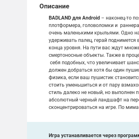
Описание
BADLAND для
Android
– наконец-то по
плотформера, головоломки и раннера.
очень маленькими крыльями. Одно наж
удерживать палец, герай поднимется 
конца уровня. На пути вас ждут множ
смертоносные объекты. Также в проц
себя подобных, что увеличивает шан
должен добраться хотя бы один пуши
физика, если ваш пушистик становится
стоить уменьшиться и от пару взмахов
стиль далеко не новый, но выполнен п
абсолютный черный ландшафт на пер
сконцентрироваться на игре. По мима
Игра устанавливается через программ