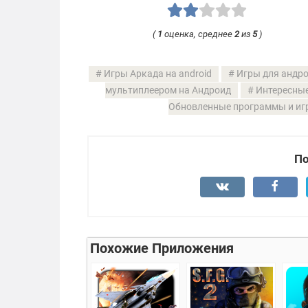
(
1
оценка, среднее
2
из
5
)
Игры Аркада на android
Игры для андро
мультиплеером на Андроид
Интересные
Обновленные программы и иг
По
Похожие Приложения