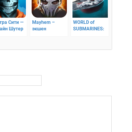
тра Сити —
Mayhem –
WORLD of
айн Шутер
экшен
SUBMARINES:
военный ММО
3Д шутер