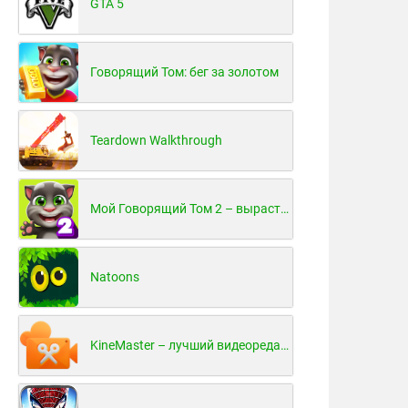
GTA 5
Говорящий Том: бег за золотом
Teardown Walkthrough
Мой Говорящий Том 2 – вырасти и воспитай своего котенка
Natoons
KineMaster – лучший видеоредактор для Android