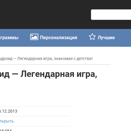
П
о
и
с
ограммы
Персонализация
Лучшие
к
:
Андроид — Легендарная игра, знакомая с детства!
оид — Легендарная игра,
4.12.2013
ткрыть