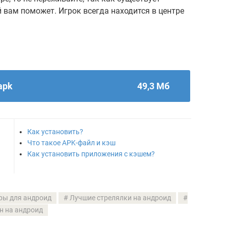
 вам поможет. Игрок всегда находится в центре
apk
49,3 Мб
Как установить?
Что такое APK-файл и кэш
Как установить приложения с кэшем?
ры для андроид
Лучшие стрелялки на андроид
н на андроид