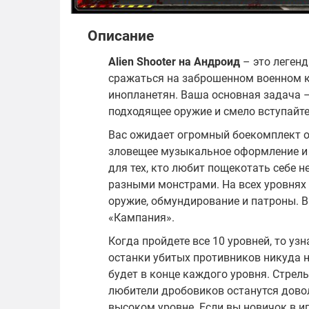
Описание
Alien Shooter на Андроид
– это леген
сражаться на заброшенном военном к
инопланетян. Ваша основная задача –
подходящее оружие и смело вступайт
Вас ожидает огромный боекомплект ор
зловещее музыкальное оформление и а
для тех, кто любит пощекотать себе н
разными монстрами. На всех уровнях 
оружие, обмундирование и патроны. 
«Кампания».
Когда пройдете все 10 уровней, то уз
останки убитых противников никуда н
будет в конце каждого уровня. Стрель
любители дробовиков останутся дово
высоком уровне. Если вы новичок в иг