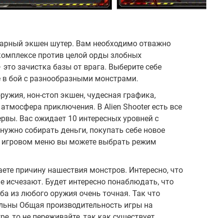
дарный экшен шутер. Вам необходимо отважно
омплексе против целой орды злобных
 это зачистка базы от врага. Выберите себе
е в бой с разнообразными монстрами.
ужия, нон-стоп экшен, чудесная графика,
тмосфера приключения. В Alien Shooter есть все
ервы. Вас ожидает 10 интересных уровней с
нужно собирать деньги, покупать себе новое
В игровом меню вы можете выбрать режим
наете причину нашествия монстров. Интересно, что
е исчезают. Будет интересно понаблюдать, что
ба из любого оружия очень точная. Так что
льны Общая производительность игры на
ре, то не переживайте, так как существует