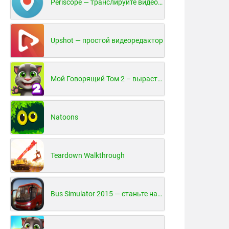
Periscope — транслируйте видео в реальном времени!
Upshot — простой видеоредактор
Мой Говорящий Том 2 – вырасти и воспитай своего котенка
Natoons
Teardown Walkthrough
Bus Simulator 2015 — станьте настоящим водителем автобуса!