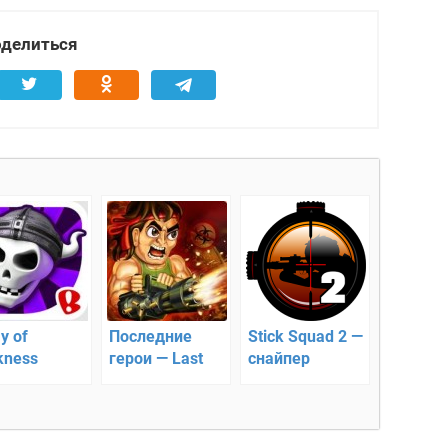
делиться
y of
Последние
Stick Squad 2 —
kness
герои — Last
снайпер
ense —
Heroes
роняем
пость и
куем чужую