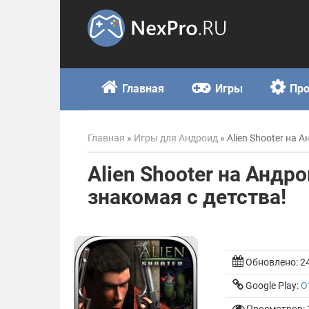
Skip
to
content
Главная
Игры
Пр
Главная
»
Игры для Андроид
»
Alien Shooter на 
Alien Shooter на Андр
знакомая с детства!
Обновлено:
2
Google Play:
О