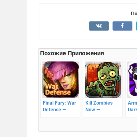
По
Похожие Приложения
Final Fury: War
Kill Zombies
Arm
Defense —
Now —
Dar
новый
cтреляем с
Def
захватывающий
высоты по
обо
3D шутер!
зомби
кре
ата