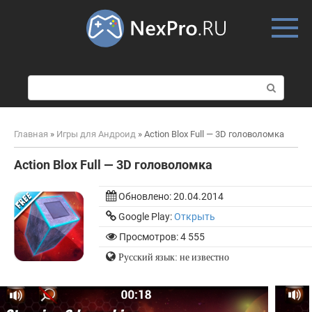
Skip
to
content
П
о
и
с
Главная
»
Игры для Андроид
»
Action Blox Full — 3D головоломка
к
:
Action Blox Full — 3D головоломка
Обновлено:
20.04.2014
Google Play:
Открыть
Просмотров: 4 555
Русский язык: не известно