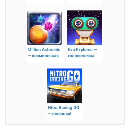
интересная
пришвартуй
игра!
лодку!
Million Asteroids
Evo Explores —
— космическая
головоломка
головоломка
Nitro Racing GO
– гоночный
кликер