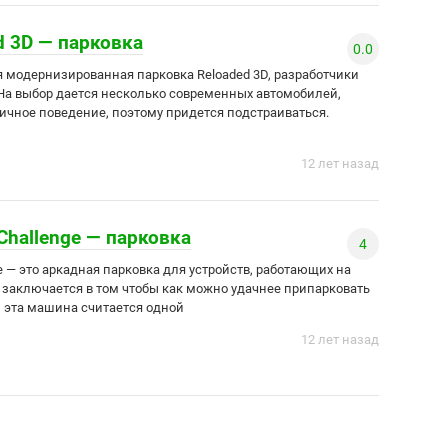
d 3D — парковка
0.0
я модернизированная парковка Reloaded 3D, разработчики
 На выбор дается несколько современных автомобилей,
ичное поведение, поэтому придется подстраиваться.
12 лет назад
 Challenge — парковка
4
nge — это аркадная парковка для устройств, работающих на
 заключается в том чтобы как можно удачнее припарковать
R, эта машина считается одной
12 лет назад