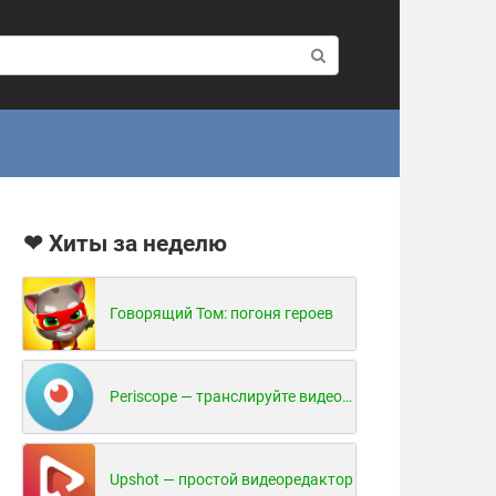
❤ Хиты за неделю
Говорящий Том: погоня героев
Periscope — транслируйте видео в реальном времени!
Upshot — простой видеоредактор