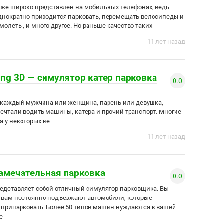
же широко представлен на мобильных телефонах, ведь
однократно приходится парковать, перемещать велосипеды и
молеты, и много другое. Но раньше качество таких
11 лет назад
ing 3D — симулятор катер парковка
0.0
 — каждый мужчина или женщина, парень или девушка,
ечтали водить машины, катера и прочий транспорт. Многие
 а у некоторых не
11 лет назад
замечательная парковка
0.0
едставляет собой отличный симулятор парковщика. Вы
 К вам постоянно подъезжают автомобили, которые
припарковать. Более 50 типов машин нуждаются в вашей
е