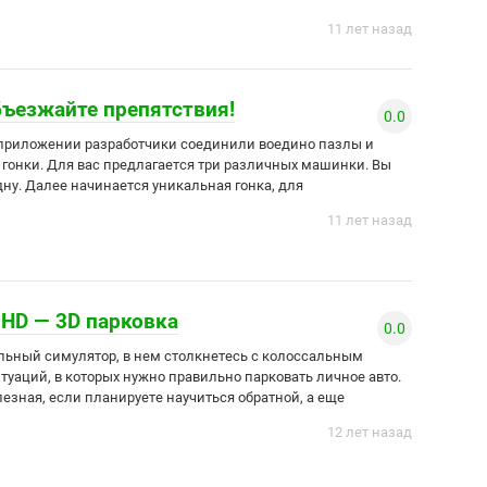
11 лет назад
объезжайте препятствия!
0.0
ом приложении разработчики соединили воедино пазлы и
гонки. Для вас предлагается три различных машинки. Вы
дну. Далее начинается уникальная гонка, для
11 лет назад
g HD — 3D парковка
0.0
льный симулятор, в нем столкнетесь с колоссальным
туаций, в которых нужно правильно парковать личное авто.
езная, если планируете научиться обратной, а еще
12 лет назад