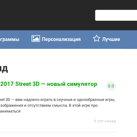
П
о
и
с
ограммы
Персонализация
Лучшие
к
:
ид
g 2017 Street 3D — новый симулятор
0.0
treet 3D — вам надоело играть в скучные и однообразные игры,
зображения и отсутствием смысла. В этой игре про
заниматься
8 лет назад