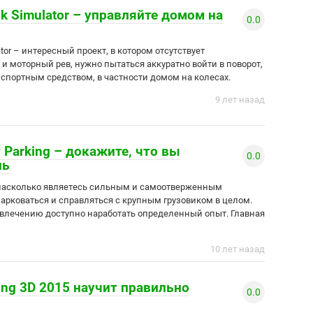
k Simulator – управляйте домом на
0.0
ator – интересный проект, в котором отсутствует
и моторный рев, нужно пытаться аккуратно войти в поворот,
спортным средством, в частности домом на колесах.
9 лет назад
w Parking – докажите, что вы
0.0
ль
 насколько являетесь сильным и самоотверженным
парковаться и справляться с крупным грузовиком в целом.
влечению доступно наработать определенный опыт. Главная
10 лет назад
ing 3D 2015 научит правильно
0.0