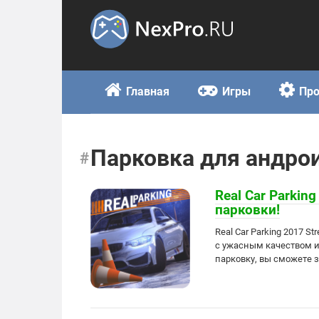
Skip
to
content
Главная
Игры
Пр
Парковка для андро
Real Car Parkin
парковки!
Real Car Parking 2017 S
с ужасным качеством и
парковку, вы сможете 