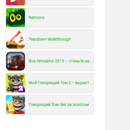
Natoons
Teardown Walkthrough
Bus Simulator 2015 — станьте настоящим водителем автобуса!
Мой Говорящий Том 2 – вырасти и воспитай своего котенка
Говорящий Том: бег за золотом