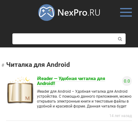
Skip
to
content
П
о
и
с
к
Читалка для Android
:
iReader — Удобная читалка для
0.0
Android!!
iReader для Android – Удобная читалка для Android
устройства. С помощью данного приложения, можно
открывать электронные книги и текстовые файлы в
удобной и красивой форме. Данная читалка будет
поддерживать все
14 лет назад