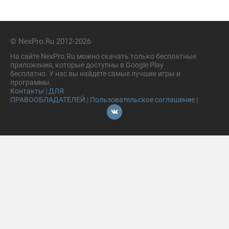
© NexPro.Ru 2012-2026
На сайте NexPro.Ru можно скачать только бесплатные
приложения, которые доступны в Google Play
бесплатно. У нас вы найдете самые лучшие игры и
программы.
Контакты
|
ДЛЯ
ПРАВООБЛАДАТЕЛЕЙ
|
Пользовательское соглашение
|