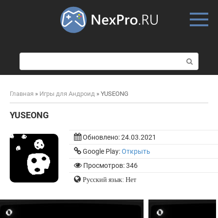
Skip
to
content
П
о
и
с
Главная
»
Игры для Андроид
»
YUSEONG
к
:
YUSEONG
Обновлено:
24.03.2021
Google Play:
Открыть
Просмотров: 346
Русский язык: Нет