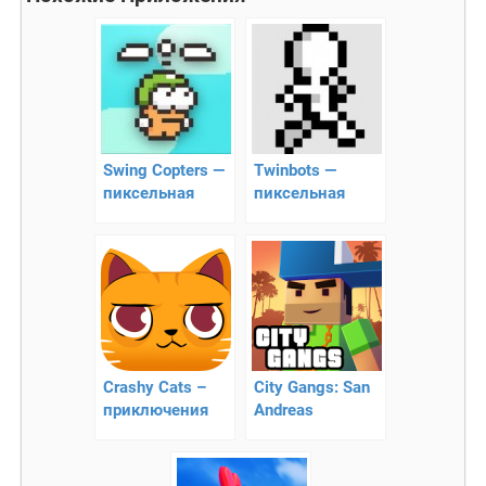
Swing Copters —
Twinbots —
пиксельная
пиксельная
аркада с
новая
сложным
головоломка!
геймплеем
Crashy Cats –
City Gangs: San
приключения
Andreas
кота