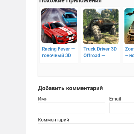
Похожие Приложения
Racing Fever —
Truck Driver 3D-
Zom
гоночный 3D
Offroad —
– н
раннер!
симулятор
гон
внедорожного
вождения
Добавить комментарий
Имя
Email
Комментарий