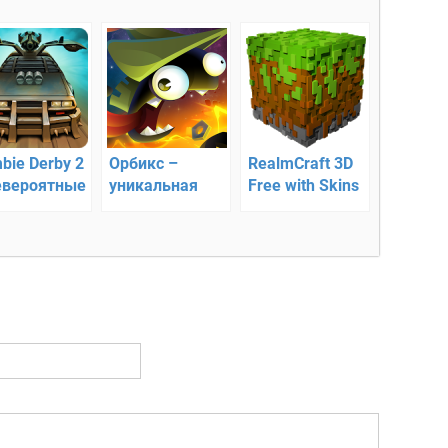
bie Derby 2
Орбикс –
RealmCraft 3D
евероятные
уникальная
Free with Skins
ки
планета
Export to
Minecraft —
кубический
мир