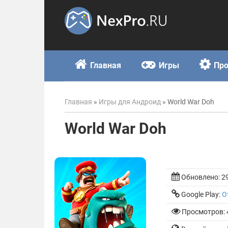
Skip
to
content
Главная
Игры
Пр
Главная
»
Игры для Андроид
»
World War Doh
World War Doh
Обновлено:
2
Google Play:
О
Просмотров: 