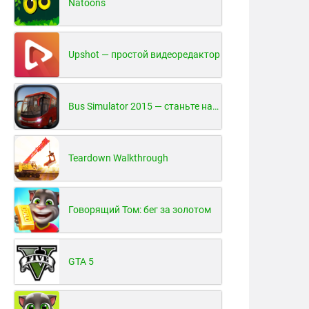
Natoons
Upshot — простой видеоредактор
Bus Simulator 2015 — станьте настоящим водителем автобуса!
Teardown Walkthrough
Говорящий Том: бег за золотом
GTA 5