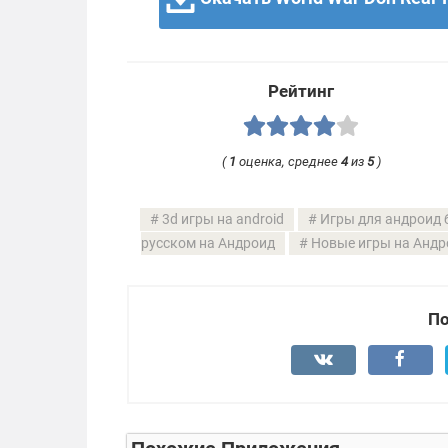
Рейтинг
(
1
оценка, среднее
4
из
5
)
3d игры на android
Игры для андроид 
русском на Андроид
Новые игры на Андр
По