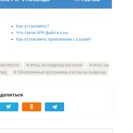
Как установить?
Что такое APK-файл и кэш
Как установить приложения с кэшем?
бесплатно
Игры на Андроид без кеша
Игры на
оид
Обновленные программы и игры на Андроид
делиться