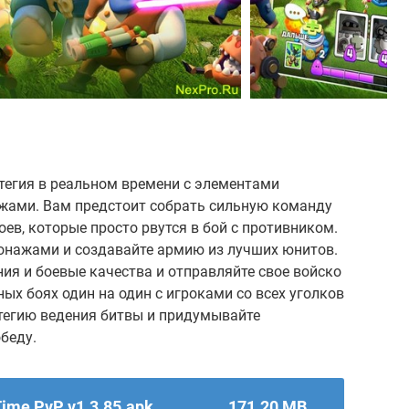
тегия в реальном времени с элементами
жами. Вам предстоит собрать сильную команду
ев, которые просто рвутся в бой с противником.
онажами и создавайте армию из лучших юнитов.
ния и боевые качества и отправляйте свое войско
ых боях один на один с игроками со всех уголков
атегию ведения битвы и придумывайте
беду.
Time PvP v1.3.85.apk
171.20 MB