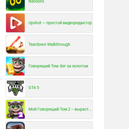
Natoons
Upshot — простой видеоредактор
Teardown Walkthrough
Говорящий Том: бег за золотом
GTA 5
Мой Говорящий Том 2 – вырасти и воспитай своего котенка