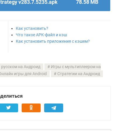
Strategy v283.7.5235.apk
78.58 MB
Как установить?
Что такое APK-файл и кэш
Как установить приложения с кэшем?
 русском на Андроид
Игры с мультиплеером на
Онлайн игры для Android
Стратегии на Андроид
делиться