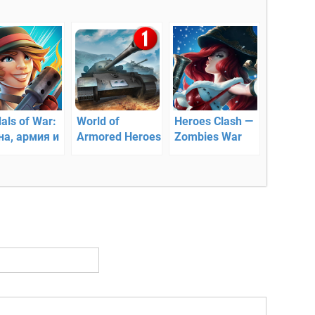
als of War:
World of
Heroes Clash —
на, армия и
Armored Heroes
Zombies War
ерои! В бой!