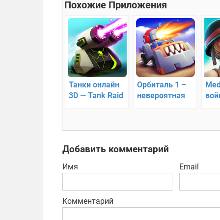
Похожие Приложения
Танки онлайн
Орбиталь 1 –
Med
3D — Tank Raid
невероятная
вой
битва
ее г
Добавить комментарий
Имя
Email
Комментарий