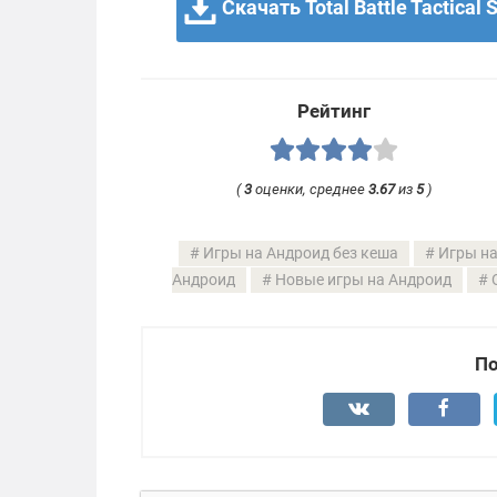
Скачать Total Battle Tactical 
Рейтинг
(
3
оценки, среднее
3.67
из
5
)
Игры на Андроид без кеша
Игры на
Андроид
Новые игры на Андроид
По