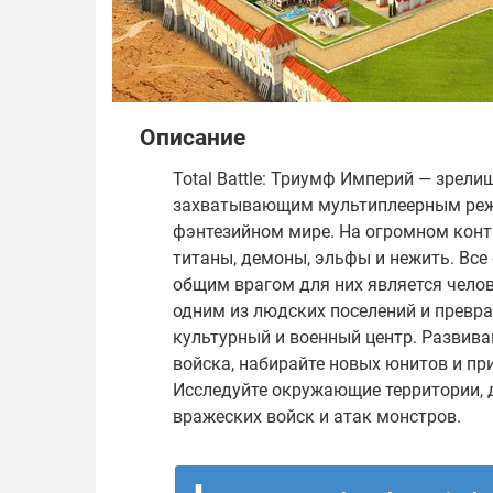
Описание
Total Battle: Триумф Империй — зрел
захватывающим мультиплеерным режи
фэнтезийном мире. На огромном конт
титаны, демоны, эльфы и нежить. Все 
общим врагом для них является челов
одним из людских поселений и превр
культурный и военный центр. Развивай
войска, набирайте новых юнитов и пр
Исследуйте окружающие территории, 
вражеских войск и атак монстров.