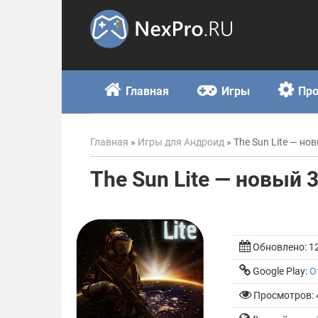
Skip
to
content
Главная
Игры
Пр
Главная
»
Игры для Андроид
»
The Sun Lite — но
The Sun Lite — новый 
Обновлено:
1
Google Play:
О
Просмотров: 