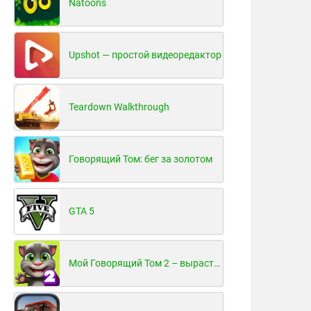
Natoons
Upshot — простой видеоредактор
Teardown Walkthrough
Говорящий Том: бег за золотом
GTA 5
Мой Говорящий Том 2 – вырасти и воспитай своего котенка