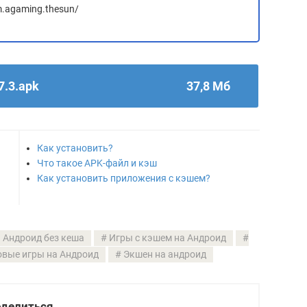
m.agaming.thesun/
7.3.apk
37,8 Мб
Как установить?
Что такое APK-файл и кэш
Как установить приложения с кэшем?
 Андроид без кеша
Игры с кэшем на Андроид
вые игры на Андроид
Экшен на андроид
делиться