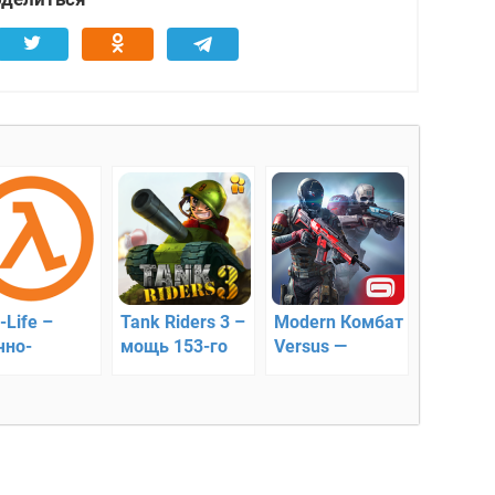
-Life –
Tank Riders 3 –
Modern Комбат
чно-
мощь 153-го
Versus —
тастический
танкового
динамичные
ер
батальона
онлайн бои!