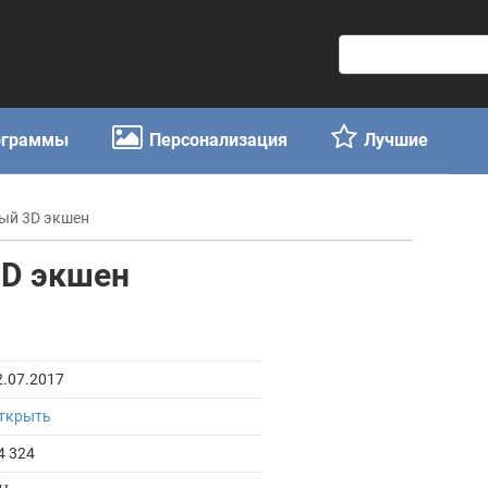
П
о
и
с
ограммы
Персонализация
Лучшие
к
:
вый 3D экшен
3D экшен
2.07.2017
ткрыть
4 324