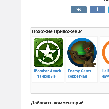
Похожие Приложения
iBomber Attack
Enemy Gates –
Half
– танковые
секретная
нау
сражения с
военная
фан
видом сверху
миссия
щут
Добавить комментарий