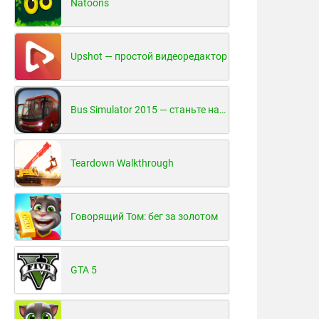
Natoons
Upshot — простой видеоредактор
Bus Simulator 2015 — станьте настоящим водителем автобуса!
Teardown Walkthrough
Говорящий Том: бег за золотом
GTA 5