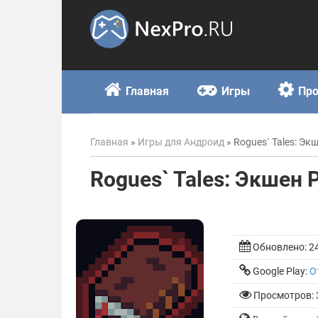
Skip
to
content
Главная
Игры
Пр
Главная
»
Игры для Андроид
»
Rogues` Tales: Эк
Rogues` Tales: Экшен 
Обновлено:
2
Google Play:
О
Просмотров: 