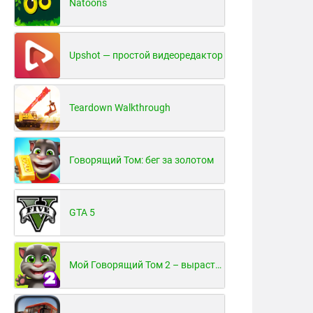
Natoons
Upshot — простой видеоредактор
Teardown Walkthrough
Говорящий Том: бег за золотом
GTA 5
Мой Говорящий Том 2 – вырасти и воспитай своего котенка