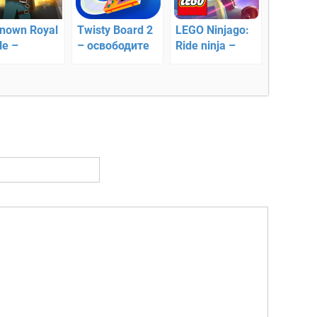
nown Royal
Twisty Board 2
LEGO Ninjago:
le –
– освободите
Ride ninja –
аться в
планету
победите в
вых
уличной гонке