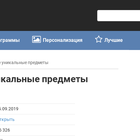
П
о
и
с
ограммы
Персонализация
Лучшие
к
:
те уникальные предметы
никальные предметы
5.09.2019
ткрыть
6 326