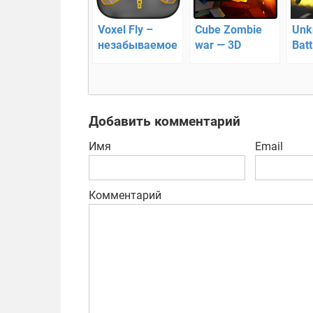
Voxel Fly –
Cube Zombie
Unk
незабываемое
war — 3D
Batt
исследование
стрелялка на
ост
комнат
выживание
жи
Добавить комментарий
Имя
Email
Комментарий