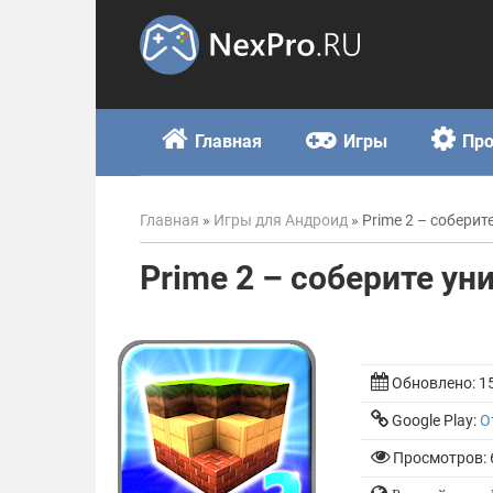
Skip
to
content
Главная
Игры
Пр
Главная
»
Игры для Андроид
»
Prime 2 – собери
Prime 2 – соберите у
Обновлено:
1
Google Play:
О
Просмотров: 