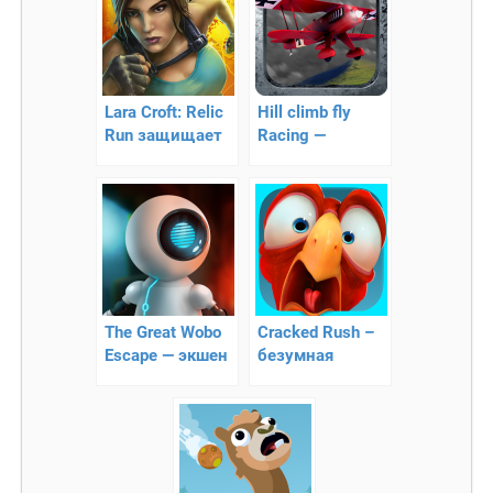
Lara Croft: Relic
Hill climb fly
Run защищает
Racing —
мир
гоночный
платформер на
самолетах
The Great Wobo
Craсked Rush –
Escape — экшен
безумная
платформер!
аркада, с
элементами
бега