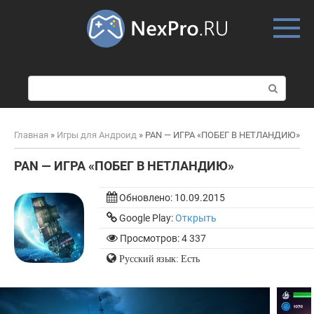
Skip
to
content
П
о
и
с
Главная
»
Игры для Андроид
»
PAN — ИГРА «ПОБЕГ В НЕТЛАНДИЮ»
к
:
PAN — ИГРА «ПОБЕГ В НЕТЛАНДИЮ»
Обновлено:
10.09.2015
Google Play:
Открыть
Просмотров: 4 337
Русский язык: Есть