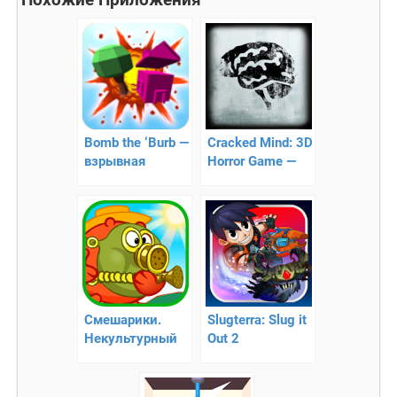
Похожие Приложения
Bomb the ‘Burb —
Cracked Mind: 3D
взрывная
Horror Game —
головоломка
хоррор-квест
Смешарики.
Slugterra: Slug it
Некультурный
Out 2