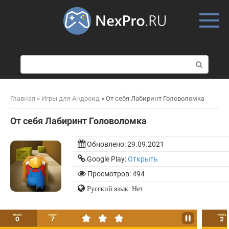
Skip
to
content
П
о
и
с
Главная
»
Игры для Андроид
»
От себя Лабиринт Головоломка
к
:
От себя Лабиринт Головоломка
Обновлено:
29.09.2021
Google Play:
Открыть
Просмотров: 494
Русский язык: Нет