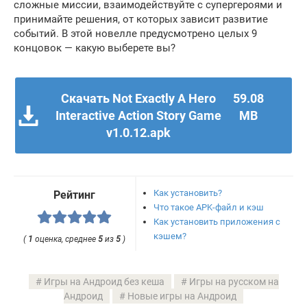
сложные миссии, взаимодействуйте с супергероями и
принимайте решения, от которых зависит развитие
событий. В этой новелле предусмотрено целых 9
концовок — какую выберете вы?
Скачать Not Exactly A Hero
59.08
Interactive Action Story Game
MB
v1.0.12.apk
Как установить?
Рейтинг
Что такое APK-файл и кэш
Как установить приложения с
кэшем?
(
1
оценка, среднее
5
из
5
)
Игры на Андроид без кеша
Игры на русском на
Андроид
Новые игры на Андроид