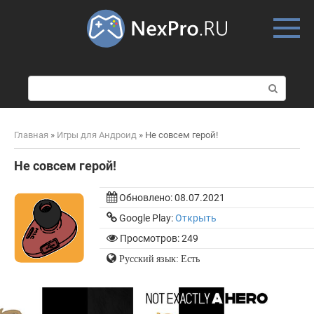
Skip
to
content
П
о
и
с
Главная
»
Игры для Андроид
»
Не совсем герой!
к
:
Не совсем герой!
Обновлено:
08.07.2021
Google Play:
Открыть
Просмотров: 249
Русский язык: Есть