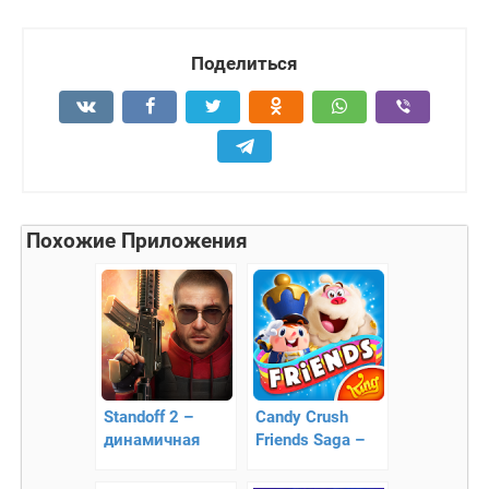
Поделиться
Похожие Приложения
Standoff 2 –
Candy Crush
динамичная
Friends Saga –
игра от первого
найди друзей в
лица
конфетном