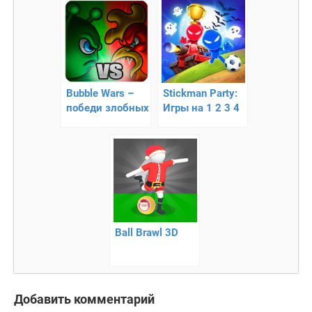
королевстве
Bubble Wars –
Stickman Party:
победи злобных
Игры на 1 2 3 4
курков
игрока
бесплатно
Ball Brawl 3D
Добавить комментарий