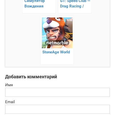
Симулятор
GT: Speed Club —
Вождения
Drag Racing /
машины 2:
CSR Race Car
Автошкола 2019
Game
StoneAge World
Добавить комментарий
Имя
Email