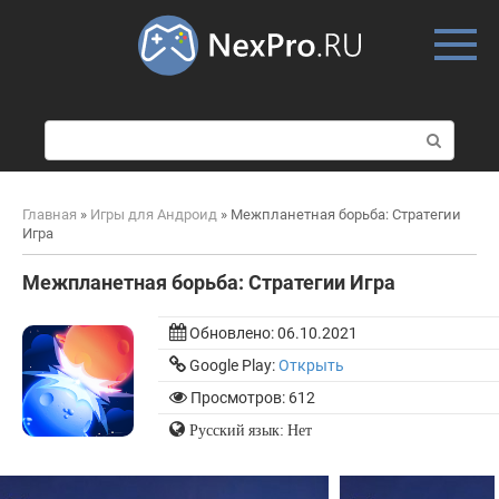
Skip
to
content
П
о
и
с
Главная
»
Игры для Андроид
»
Межпланетная борьба: Стратегии
к
Игра
:
Межпланетная борьба: Стратегии Игра
Обновлено:
06.10.2021
Google Play:
Открыть
Просмотров: 612
Русский язык: Нет