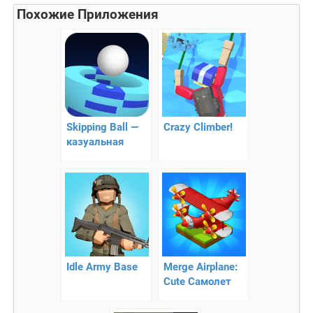
Похожие Приложения
Skipping Ball —
Crazy Climber!
казуальная
аркада
Idle Army Base
Merge Airplane:
Cute Самолет
Слияния