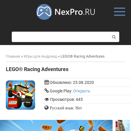
Skip
to
content
П
о
и
с
Главная
»
Игры для Андроид
»
LEGO® Racing Adventures
к
:
LEGO® Racing Adventures
Обновлено:
25.08.2020
Google Play:
Открыть
Просмотров: 445
Русский язык: Нет