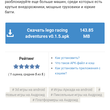
разблокируйте еще больше машин, среди которых есть
крутые внедорожники, мощные грузовики и юркие
багги.
Скачать lego racing
143.85
adventures v0.1.5.apk
MB
Как установить?
Рейтинг
Что такое APK-файл и кэш
Как установить приложения с
кэшем?
(
1
оценка, среднее
5
из
5
)
3d игры на android
Игры Аркада на android
Новые игры на Андроид
Пиксельные игры на Андроид
Платформеры на Андроид