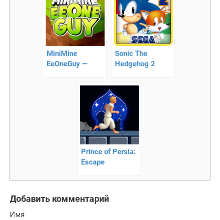
MiniMine
Sonic The
EeOneGuy —
Hedgehog 2
помогите
Classic — соники
ИванГаю
преодолеть все
препятствия!
Prince of Persia:
Escape
Добавить комментарий
Имя