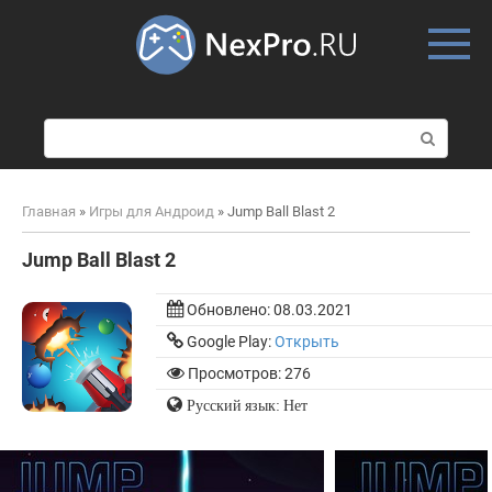
Skip
to
content
П
о
и
с
Главная
»
Игры для Андроид
»
Jump Ball Blast 2
к
:
Jump Ball Blast 2
Обновлено:
08.03.2021
Google Play:
Открыть
Просмотров: 276
Русский язык: Нет