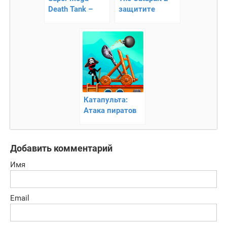
Death Tank –
защитите
уберите
башню и
противников с
победите всех
пути!
врагов!
Катапульта:
Атака пиратов
Добавить комментарий
Имя
Email