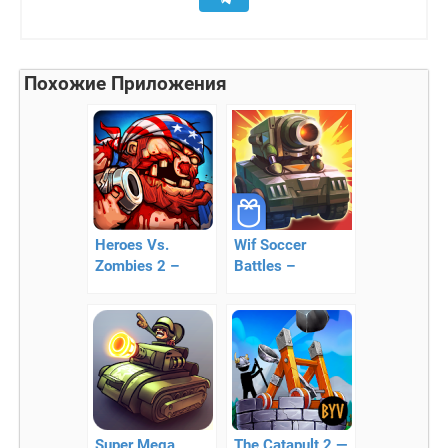
Похожие Приложения
Heroes Vs.
Wif Soccer
Zombies 2 –
Battles –
возвращение
танковые
зомби
сражения
Super Mega
The Catapult 2 —