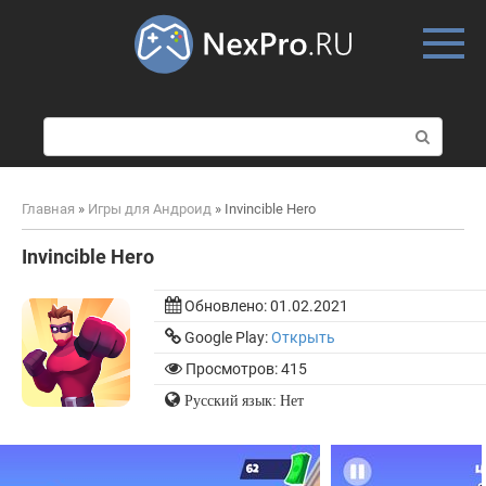
Skip
to
content
П
о
и
с
Главная
»
Игры для Андроид
»
Invincible Hero
к
:
Invincible Hero
Обновлено:
01.02.2021
Google Play:
Открыть
Просмотров: 415
Русский язык: Нет