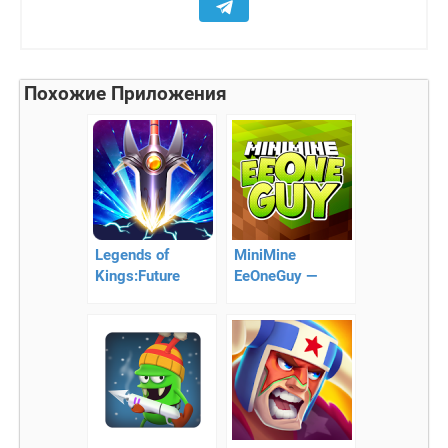
Похожие Приложения
Legends of
MiniMine
Kings:Future
EeOneGuy —
Fighting
помогите
ИванГаю
преодолеть все
препятствия!