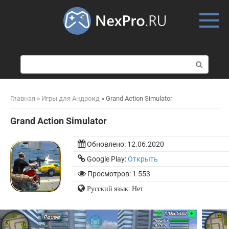
Skip
to
content
П
о
и
с
Главная
»
Игры для Андроид
»
Grand Action Simulator
к
:
Grand Action Simulator
Обновлено:
12.06.2020
Google Play:
Открыть
Просмотров: 1 553
Русский язык: Нет