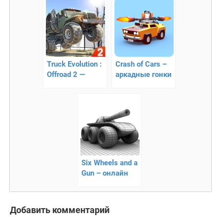
сражения!
Truck Evolution :
Crash of Cars –
Offroad 2 —
аркадные гонки
онлайн
с
симулятор
мультиплеером
грузовиков
Six Wheels and a
Gun – онлайн
сражение на
танках
Добавить комментарий