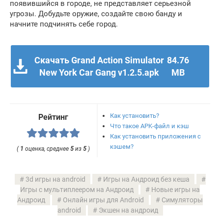
появившийся в городе, не представляет серьезной
угрозы. Добудьте оружие, создайте свою банду и
начните подчинять себе город.
Скачать Grand Action Simulator
84.76
New York Car Gang v1.2.5.apk
MB
Как установить?
Рейтинг
Что такое APK-файл и кэш
Как установить приложения с
кэшем?
(
1
оценка, среднее
5
из
5
)
3d игры на android
Игры на Андроид без кеша
Игры с мультиплеером на Андроид
Новые игры на
Андроид
Онлайн игры для Android
Симуляторы
android
Экшен на андроид