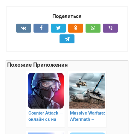
Поделиться
Похожие Приложения
Counter Attack —
Massive Warfare:
онлайн cs на
Aftermath –
Андроид
онлайн
танковые