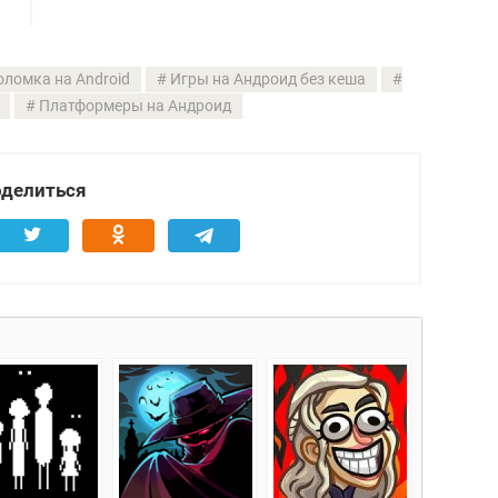
оломка на Android
Игры на Андроид без кеша
Платформеры на Андроид
делиться