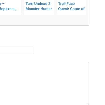
n –
Turn Undead 2:
Troll Face
беритесь,
Monster Hunter
Quest: Game of
 происходит
– путешествуй
Trolls —
руг
во времени и
головоломка
сражайся с
монстрами