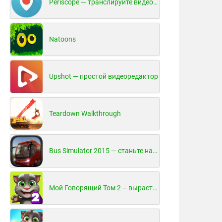
Periscope — транслируйте видео в реальном времени!
Natoons
Upshot — простой видеоредактор
Teardown Walkthrough
Bus Simulator 2015 — станьте настоящим водителем автобуса!
Мой Говорящий Том 2 – вырасти и воспитай своего котенка