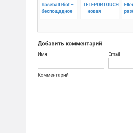
Baseball Riot –
TELEPORTOUCH
Elle
беспощадное
— новая
раз
противостояние
головоломка с
что
множеством
вок
уровней
Добавить комментарий
Имя
Email
Комментарий