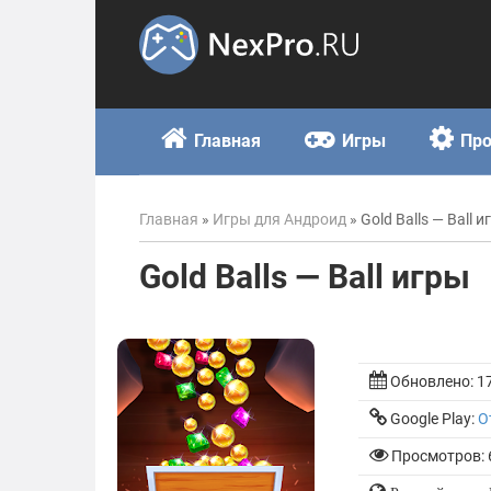
Skip
to
content
Главная
Игры
Пр
Главная
»
Игры для Андроид
»
Gold Balls — Ball 
Gold Balls — Ball игры
Обновлено:
1
Google Play:
О
Просмотров: 