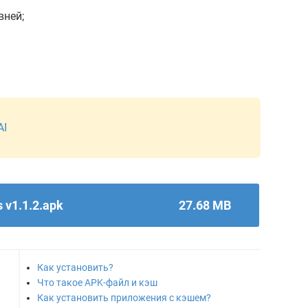
вней;
AI
 v1.1.2.apk
27.68 MB
Как установить?
Что такое APK-файл и кэш
Как установить приложения с кэшем?