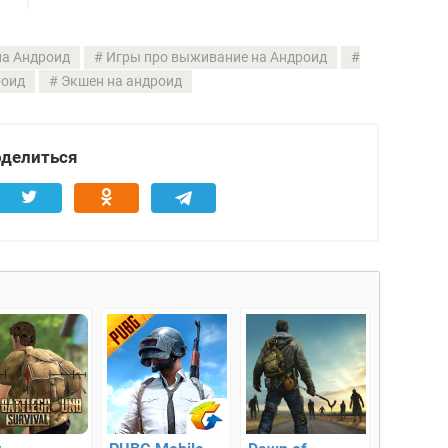
на Андроид
Игры про выживание на Андроид
роид
Экшен на андроид
делиться