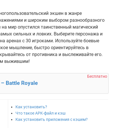
многопользовательский экшен в жанре
ражениями и широким выбором разнообразного
ы на мир опустился таинственный магический
 самых сильных и ловких. Выберите персонажа и
на аренах с 30 игроками. Используйте боевые
ское мышление, быстро ориентируйтесь в
крывайтесь от противника и выслеживайте его.
ым выжившим!
Бесплатно
– Battle Royale
Как установить?
Что такое APK-файл и кэш
Как установить приложения с кэшем?