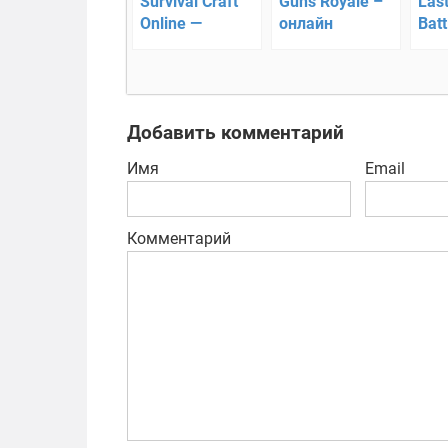
Survival Craft
Guns Royale –
Las
Online —
онлайн
Batt
выживание
выживание на
Surv
онлайн
острове
выж
ост
Добавить комментарий
Имя
Email
Комментарий