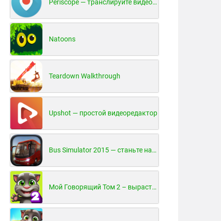
Periscope — транслируйте видео в реальном времени!
Natoons
Teardown Walkthrough
Upshot — простой видеоредактор
Bus Simulator 2015 — станьте настоящим водителем автобуса!
Мой Говорящий Том 2 – вырасти и воспитай своего котенка