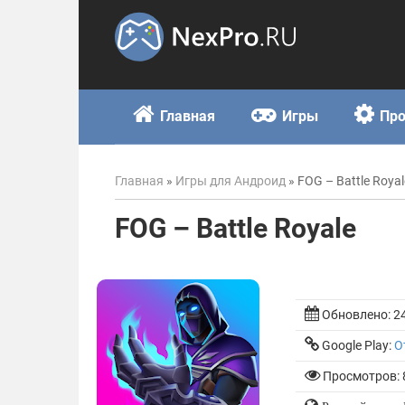
Skip
to
content
Главная
Игры
Пр
Главная
»
Игры для Андроид
»
FOG – Battle Royal
FOG – Battle Royale
Обновлено:
2
Google Play:
О
Просмотров: 