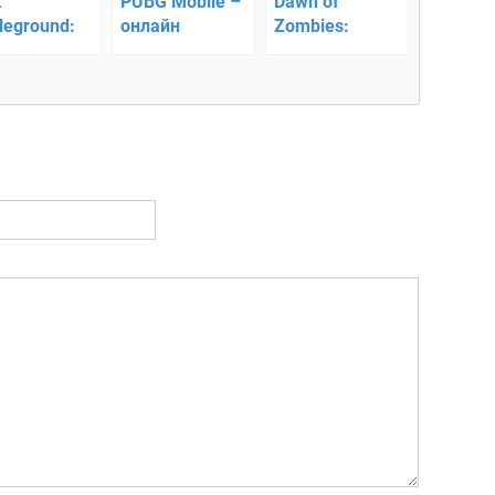
t
PUBG Mobile –
Dawn of
leground:
онлайн
Zombies:
ival –
выживание на
Survival
ивание на
острове
(Выживание
рове
онлайн)