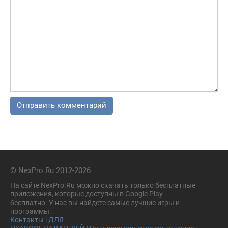
© NexPro.Ru 2012-2026
На сайте NexPro.Ru можно скачать только бесплатные
приложения, которые доступны в Google Play
бесплатно. У нас вы найдете самые лучшие игры и
программы.
Контакты
|
ДЛЯ