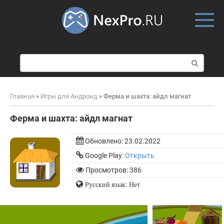
Skip
to
content
П
о
и
с
Главная
»
Игры для Андроид
»
Ферма и шахта: айдл магнат
к
:
Ферма и шахта: айдл магнат
Обновлено:
23.02.2022
Google Play:
Открыть
Просмотров: 386
Русский язык: Нет