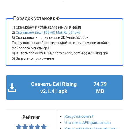
Порядок установки:
1) Скачиваем и устанавливаем APK файл
2)
Скачиваем кэш (196мб) Mail.Ru облако
3) Скопировать папку кэша в SD/Android/obb/
Если у вас нет этой папки, создайте ее при помощи любого
файлового менеджера
4) В итоге получится SD/Android/obb/com.egg.evilrising.gp/
5) Запустить приложение
Скачать Evil Rising
74.79
v2.1.41.apk
MB
Как установить?
Рейтинг
Что такое APK-файл и кэш
Как установить приложения с