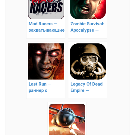
Mad Racers —
Zombie Survival:
захватывающие
Apocalypse —
онлайн гонка
зомби экшен
Last Run —
Legacy Of Dead
раннер с
Empire —
большим
наследие
количеством
мертвой
зомби
империи