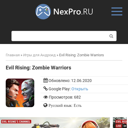
Skip
to
content
П
о
и
с
Главная
»
Игры для Андроид
»
Evil Rising: Zombie Warriors
к
:
Evil Rising: Zombie Warriors
Обновлено:
12.06.2020
Google Play:
Открыть
Просмотров: 682
Русский язык: Есть