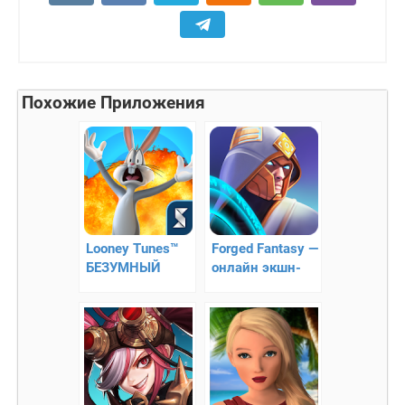
Похожие Приложения
Looney Tunes™
Forged Fantasy —
БЕЗУМНЫЙ
онлайн экшн-
МИР — ARPG
RPG