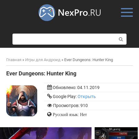
Skip
to
content
П
о
и
с
Главная
»
Игры для Андроид
»
Ever Dungeons: Hunter King
к
:
Ever Dungeons: Hunter King
Обновлено:
04.11.2019
Google Play:
Открыть
Просмотров: 910
Русский язык: Нет