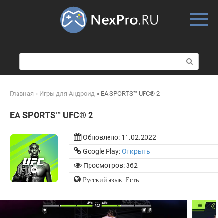
Skip
to
content
П
о
и
с
Главная
»
Игры для Андроид
»
EA SPORTS™ UFC® 2
к
:
EA SPORTS™ UFC® 2
Обновлено:
11.02.2022
Google Play:
Открыть
Просмотров: 362
Русский язык: Есть