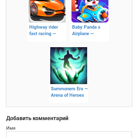
Highway rider
Baby Panda s
fast racing —
Airplane —
гонки на
самолет
выживание
маленькой
панды
Summoners Era —
Arena of Heroes
Добавить комментарий
Имя