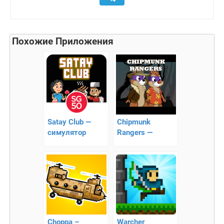
Похожие Приложения
Satay Club —
Chipmunk
симулятор
Rangers —
популярный
платформер с
90-тых
Choppa –
Warcher