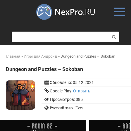
Skip
to
content
П
о
и
с
Главная
»
Игры для Андроид
»
Dungeon and Puzzles – Sokoban
к
:
Dungeon and Puzzles – Sokoban
Обновлено:
05.12.2021
Google Play:
Открыть
Просмотров: 385
Русский язык: Есть