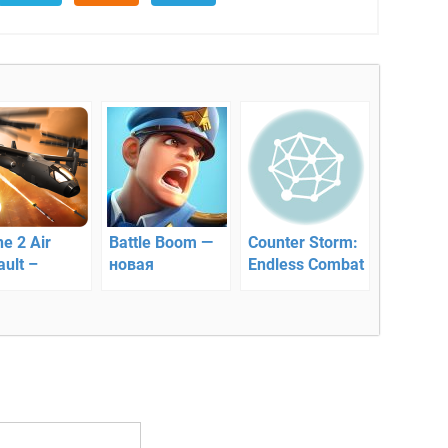
e 2 Air
Battle Boom —
Counter Storm:
ult –
новая
Endless Combat
трел из
стратегия
– штурм
олета
противников