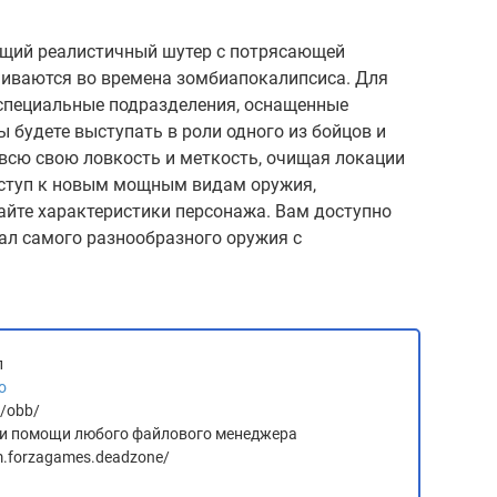
ющий реалистичный шутер с потрясающей
чиваются во времена зомбиапокалипсиса. Для
специальные подразделения, оснащенные
будете выступать в роли одного из бойцов и
всю свою ловкость и меткость, очищая локации
оступ к новым мощным видам оружия,
айте характеристики персонажа. Вам доступно
ал самого разнообразного оружия с
л
о
d/obb/
 при помощи любого файлового менеджера
m.forzagames.deadzone/