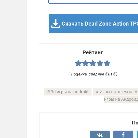
Скачать Dead Zone Action TPS
Рейтинг
(
1
оценка, среднее
5
из
5
)
3d игры на android
Игры с кэшем на 
игры на Андрои
По