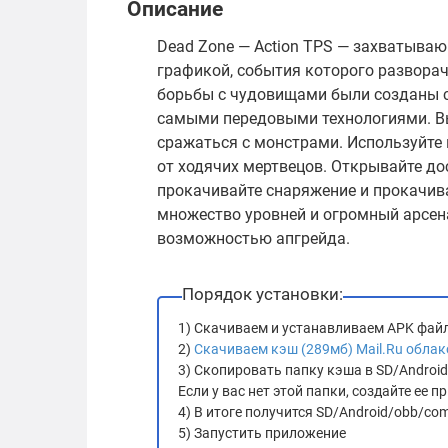
Описание
Dead Zone — Action TPS — захватыва
графикой, события которого развора
борьбы с чудовищами были созданы 
самыми передовыми технологиями. Вы 
сражаться с монстрами. Используйте 
от ходячих мертвецов. Открывайте д
прокачивайте снаряжение и прокачив
множество уровней и огромный арсен
возможностью апгрейда.
Порядок установки:
1) Скачиваем и устанавливаем APK фай
2)
Скачиваем кэш (289мб) Mail.Ru облак
3) Скопировать папку кэша в SD/Androi
Если у вас нет этой папки, создайте ее
4) В итоге получится SD/Android/obb/co
5) Запустить приложение