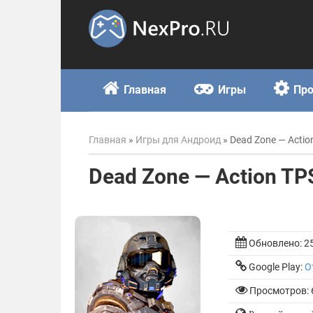
Skip
to
content
Главная
Игры
Пр
Главная
»
Игры для Андроид
»
Dead Zone — Actio
Dead Zone — Action TP
Обновлено:
2
Google Play:
О
Просмотров: 