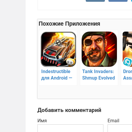
Похожие Приложения
Indestructible
Tank Invaders:
Dron
для Android —
Shmup Evolved
Assa
Захватывающие
— танковая
обс
3D гонки на
аркада
сам
выживание
Добавить комментарий
Имя
Email