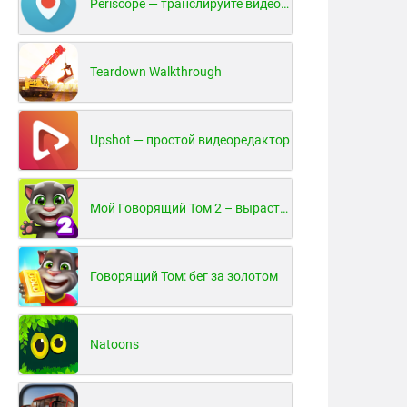
Periscope — транслируйте видео в реальном времени!
Teardown Walkthrough
Upshot — простой видеоредактор
Мой Говорящий Том 2 – вырасти и воспитай своего котенка
Говорящий Том: бег за золотом
Natoons