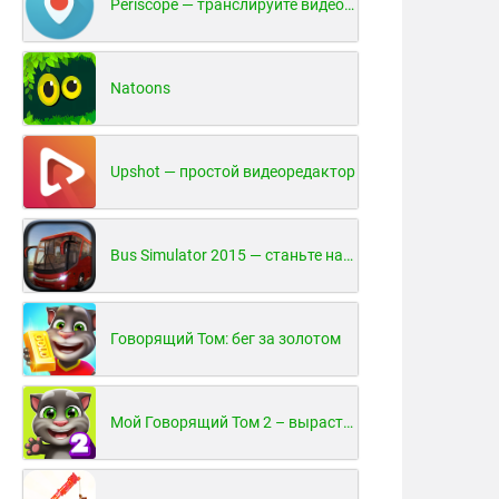
Periscope — транслируйте видео в реальном времени!
Natoons
Upshot — простой видеоредактор
Bus Simulator 2015 — станьте настоящим водителем автобуса!
Говорящий Том: бег за золотом
Мой Говорящий Том 2 – вырасти и воспитай своего котенка