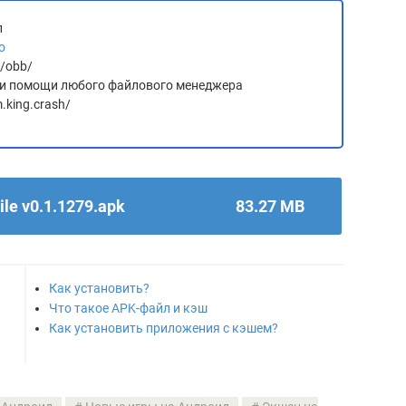
л
о
d/obb/
 при помощи любого файлового менеджера
.king.crash/
le v0.1.1279.apk
83.27 MB
Как установить?
Что такое APK-файл и кэш
Как установить приложения с кэшем?