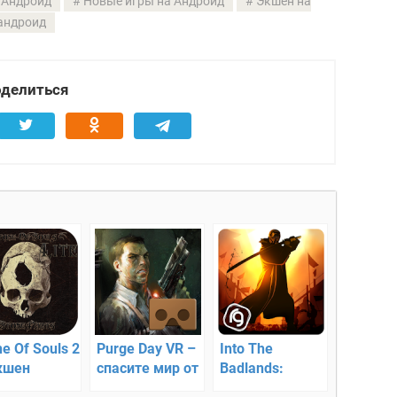
 Андроид
Новые игры на Андроид
Экшен на
андроид
делиться
e Of Souls 2
Purge Day VR –
Into The
кшен
спасите мир от
Badlands:
тьмы
Champions