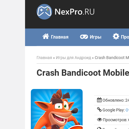
Skip
to
content
Главная
Игры
Пр
Главная
»
Игры для Андроид
»
Crash Bandicoot M
Crash Bandicoot Mobil
Обновлено:
2
Google Play:
О
Просмотров: 