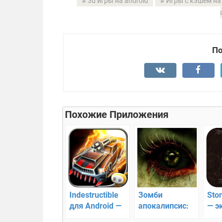
3d игры на android
Игры с кэшем на
По
Похожие Приложения
Indestructible
Зомби
Ston
для Android —
апокалипсис:
— э
Захватывающие
мертвецы 3D