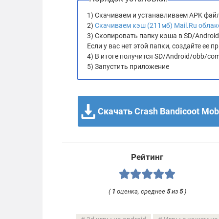
1) Скачиваем и устанавливаем APK фай
2)
Скачиваем кэш (211мб) Mail.Ru облак
3) Скопировать папку кэша в SD/Androi
Если у вас нет этой папки, создайте ее
4) В итоге получится SD/Android/obb/com
5) Запустить приложение
Скачать Crash Bandicoot Mobi
Рейтинг
(
1
оценка, среднее
5
из
5
)