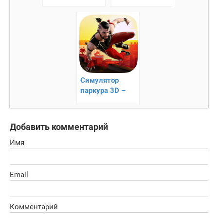
раннер!
вертикальная
аркада
Симулятор
паркура 3D –
откройте для
себя новые
трюки
Добавить комментарий
Имя
Email
Комментарий