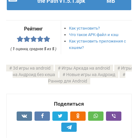
the Path v1.5.1.apk
MB
Как установить?
Рейтинг
Что такое APK-файл и кэш
Как установить приложения с
кэшем?
(
1
оценка, среднее
5
из
5
)
3d игры на android
Игры Аркада на android
Игры
на Андроид без кеша
Новые игры на Андроид
Раннер для Android
Поделиться