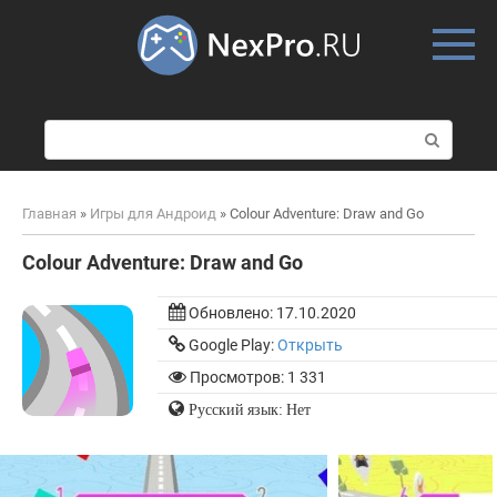
Skip
to
content
П
о
и
с
Главная
»
Игры для Андроид
»
Colour Adventure: Draw and Go
к
:
Colour Adventure: Draw and Go
Обновлено:
17.10.2020
Google Play:
Открыть
Просмотров: 1 331
Русский язык: Нет