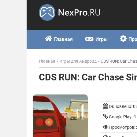
Skip
to
content
Главная
Игры
Пр
Главная
»
Игры для Андроид
»
CDS RUN: Car Chas
CDS RUN: Car Chase Si
Обновлено:
0
Google Play:
О
Просмотров: 