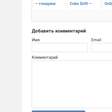
— гонщики
Cube Drift —
Onli
против копов
дрифт-рейсер
нов
мул
Добавить комментарий
Имя
Email
Комментарий