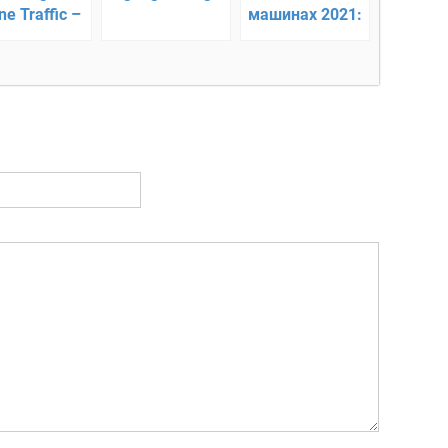
ne Traffic –
машинах 2021:
ые гонки с
Машинки игры
ьтиплеером
без интернета