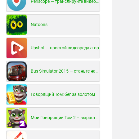
Periscope — транслируйте видео в реальном времени!
Natoons
Upshot — простой видеоредактор
Bus Simulator 2015 — станьте настоящим водителем автобуса!
Говорящий Том: бег за золотом
Мой Говорящий Том 2 – вырасти и воспитай своего котенка