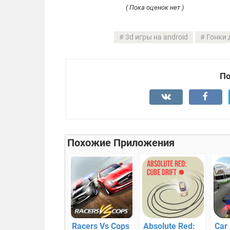
( Пока оценок нет )
3d игры на android
Гонки 
По
Похожие Приложения
Racers Vs Cops
Absolute Red:
Car