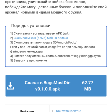
противника, уничтожайте войска богомолов,
побеждайте могущественных боссов и пополняйте свой
арсенал новыми видами мощного оружия.
Порядок установки:
1) Скачиваем и устанавливаем APK файл
2)
Скачиваем кэш (65мб) Mail.Ru облако
3) Скопировать папку кэша в SD/Android/obb/
Если у вас нет этой папки, создайте ее при помощи любого
файлового менеджера
4) В итоге получится SD/Android/obb/com.mxcg.yxdzz.ggplayen/
5) Запустить приложение
Скачать BugsMustDie
62.77
v0.1.0.0.apk
MB
Как установить?
Рейтинг