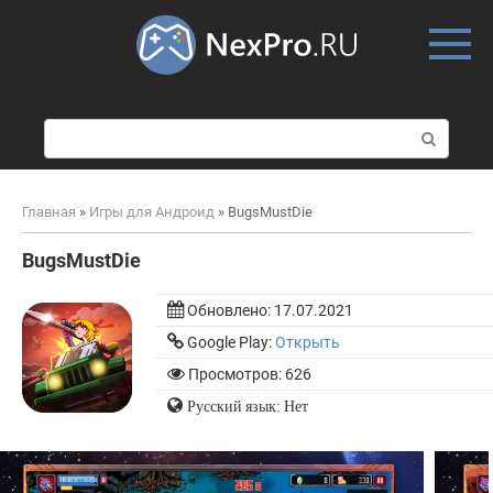
Skip
to
content
П
о
и
с
Главная
»
Игры для Андроид
»
BugsMustDie
к
:
BugsMustDie
Обновлено:
17.07.2021
Google Play:
Открыть
Просмотров: 626
Русский язык: Нет