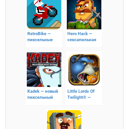
RetroBike —
Hero Hack —
пиксельные
сексапильная
мотобайки
аркада
Kadek — новый
Little Lords Of
пиксельный
Twilight® —
раннер
пошаговые PVP
сражения