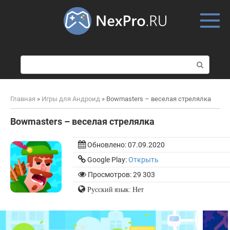
Skip
to
content
П
о
и
с
Главная
»
Игры для Андроид
»
Bowmasters – веселая стрелялка
к
:
Bowmasters – веселая стрелялка
Обновлено:
07.09.2020
Google Play:
Открыть
Просмотров: 29 303
Русский язык: Нет