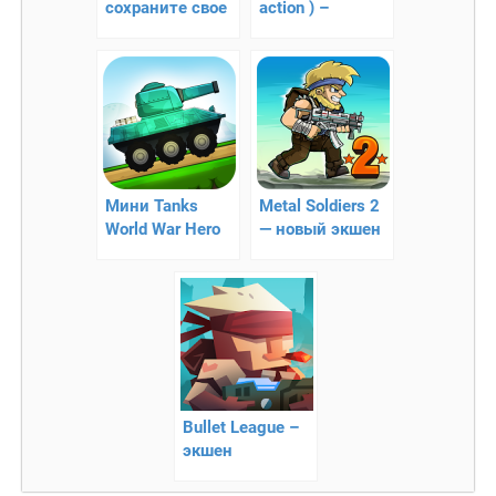
сохраните свое
action ) –
королевство
непростое
сражение
Мини Tanks
Metal Soldiers 2
World War Hero
— новый экшен
Race –
платформер
приключения на
мини-танке
Bullet League –
экшен
платформер с