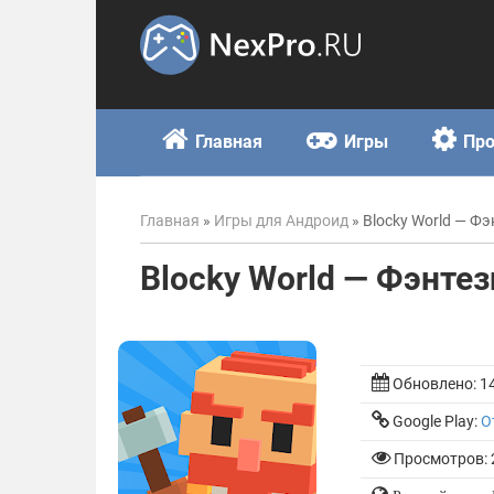
Skip
to
content
Главная
Игры
Пр
Главная
»
Игры для Андроид
»
Blocky World — Фэ
Blocky World — Фэнтез
Обновлено:
1
Google Play:
О
Просмотров: 