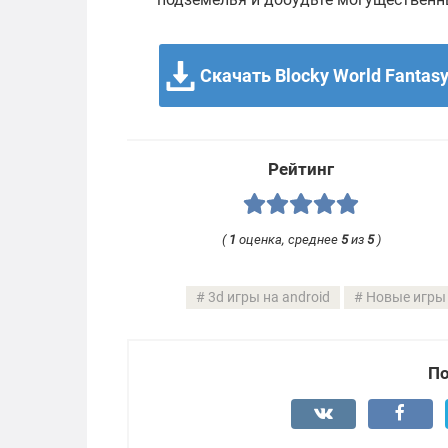
Скачать Blocky World Fantasy
Рейтинг
(
1
оценка, среднее
5
из
5
)
3d игры на android
Новые игры
По