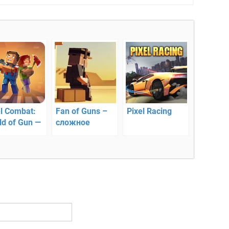
el Combat:
Fan of Guns –
Pixel Racing
ld of Gun —
сложное
сельная
выживание
елялка