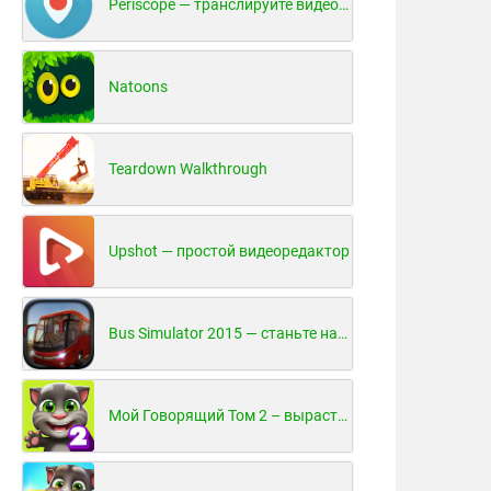
Periscope — транслируйте видео в реальном времени!
Natoons
Teardown Walkthrough
Upshot — простой видеоредактор
Bus Simulator 2015 — станьте настоящим водителем автобуса!
Мой Говорящий Том 2 – вырасти и воспитай своего котенка