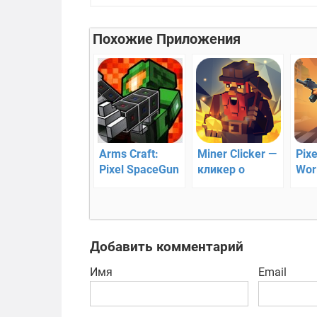
Похожие Приложения
Arms Craft:
Miner Clicker —
Pix
Pixel SpaceGun
кликер о
Wor
FPS —
золотоискателе
пик
пиксельный 3D
стр
экшен
Добавить комментарий
Имя
Email